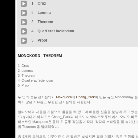
1
Crux
2
Lemma
3
Theorem
4
Quad erat faciendum
5
Proof
MONOKORD - THEOREM
1. Crux
2. Lemma
3. Theorem
4. Quad erat faciendum
5. Proof
두 명의 젊은 전자음악가
Maxqueen
과
Chang_Park
이 만든 듀오 Monokord는 
히지 않은 자유롭고 무한한 전자음악을 지향한다.
볼티모어와 서울을 기점으로 활동을 해 왔으며 베를린 진출을 눈앞에 두고 있는
드/뉴미디어 아티스트 Chang_Park과 테크노 디제이/프로듀서 이자 오디오 비주
티스트인 Maxqueen은 올해 초 공동 작업을 시작해, 각각의 스타일을 잘 녹여낸 
범 Theorem 을 발매하였다.
총 5개의 트랙으로 이루어진 이번 앨범은 낯설지만 결코 어렵지 않은 진행을 